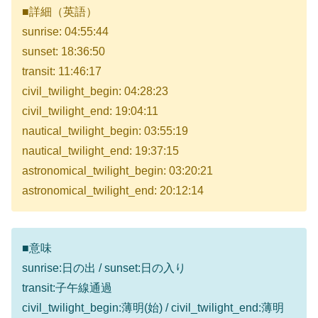
■詳細（英語）
sunrise: 04:55:44
sunset: 18:36:50
transit: 11:46:17
civil_twilight_begin: 04:28:23
civil_twilight_end: 19:04:11
nautical_twilight_begin: 03:55:19
nautical_twilight_end: 19:37:15
astronomical_twilight_begin: 03:20:21
astronomical_twilight_end: 20:12:14
■意味
sunrise:日の出 / sunset:日の入り
transit:子午線通過
civil_twilight_begin:薄明(始) / civil_twilight_end:薄明