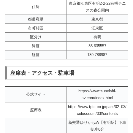
東京都江東区有明2-2-22有明テニ
住所
スの森公園内
都道府県
東京都
市町村区
江東区
区分け
有明
緯度
35.635557
経度
139.786987
座席表・アクセス・駐車場
https://www.tsuneishi-
公式サイト
sv.com/index.html
https://www.tptc.co.jp/park/02_03/
座席表
colosseum/03#contents
新交通ゆりかもめ【有明駅】下車
徒歩8分