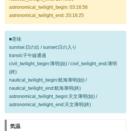
astronomical_twilight_begin: 03:16:56
astronomical_twilight_end: 20:16:25
■意味
sunrise:日の出 / sunset:日の入り
transit:子午線通過
civil_twilight_begin:薄明(始) / civil_twilight_end:薄明
(終)
nautical_twilight_begin:航海薄明(始) /
nautical_twilight_end:航海薄明(終)
astronomical_twilight_begin:天文薄明(始) /
astronomical_twilight_end:天文薄明(終)
気温