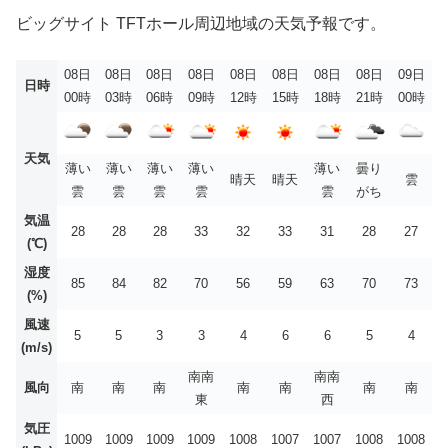
ビッグサイト TFTホール周辺地域の天気予報です。
08日
08日
08日
08日
08日
08日
08日
08日
09日
日時
00時
03時
06時
09時
12時
15時
18時
21時
00時
天気
薄い
薄い
薄い
薄い
薄い
曇り
晴天
晴天
雲
雲
雲
雲
雲
雲
がち
気温
28
28
28
33
32
33
31
28
27
(℃)
湿度
85
84
82
70
56
59
63
70
73
(%)
風速
5
5
3
3
4
6
6
5
4
(m/s)
南南
南南
風向
南
南
南
南
南
南
南
東
西
気圧
1009
1009
1009
1009
1008
1007
1007
1008
1008