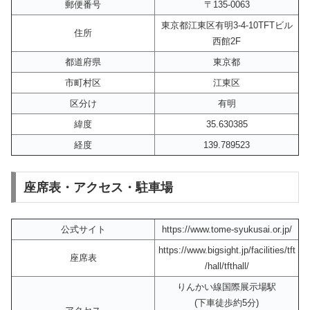
郵便番号
〒135-0063
東京都江東区有明3-4-10TFTビル
住所
西館2F
都道府県
東京都
市町村区
江東区
区分け
有明
緯度
35.630385
経度
139.789523
座席表・アクセス・駐車場
公式サイト
https://www.tome-syukusai.or.jp/
https://www.bigsight.jp/facilities/tft
座席表
/hall/tfthall/
りんかい線国際展示場駅
(下車徒歩約5分)