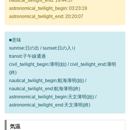
nautical_twilight_end: 19:44:37
astronomical_twilight_begin: 03:23:19
astronomical_twilight_end: 20:20:07
■意味
sunrise:日の出 / sunset:日の入り
transit:子午線通過
civil_twilight_begin:薄明(始) / civil_twilight_end:薄明
(終)
nautical_twilight_begin:航海薄明(始) /
nautical_twilight_end:航海薄明(終)
astronomical_twilight_begin:天文薄明(始) /
astronomical_twilight_end:天文薄明(終)
気温