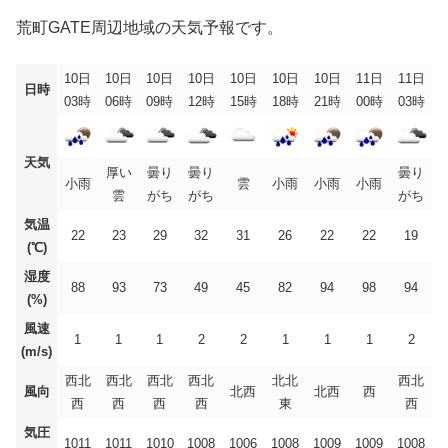
荒町GATE周辺地域の天気予報です。
10日
10日
10日
10日
10日
10日
10日
11日
11日
日時
03時
06時
09時
12時
15時
18時
21時
00時
03時
天気
厚い
曇り
曇り
曇り
小雨
雲
小雨
小雨
小雨
雲
がち
がち
がち
気温
22
23
29
32
31
26
22
22
19
(℃)
湿度
88
93
73
49
45
82
94
98
94
(%)
風速
1
1
1
2
2
1
1
1
2
(m/s)
西北
西北
西北
西北
北北
西北
風向
北西
北西
西
西
西
西
西
東
西
気圧
1011
1011
1010
1008
1006
1008
1009
1009
1008