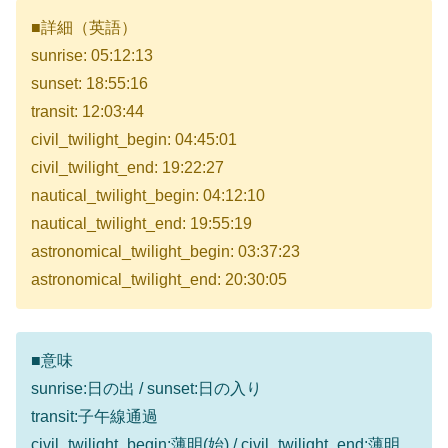
■詳細（英語）
sunrise: 05:12:13
sunset: 18:55:16
transit: 12:03:44
civil_twilight_begin: 04:45:01
civil_twilight_end: 19:22:27
nautical_twilight_begin: 04:12:10
nautical_twilight_end: 19:55:19
astronomical_twilight_begin: 03:37:23
astronomical_twilight_end: 20:30:05
■意味
sunrise:日の出 / sunset:日の入り
transit:子午線通過
civil_twilight_begin:薄明(始) / civil_twilight_end:薄明