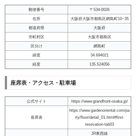
郵便番号
〒534-0026
住所
大阪府大阪市都島区網島町10−35
都道府県
大阪府
市町村区
大阪市都島区
区分け
網島町
緯度
34.694021
経度
135.524056
座席表・アクセス・駐車場
公式サイト
https://www.grandfront-osaka.jp/
https://www.gardenoriental.com/pa
座席表
rty/floor/detail_01.html#first-
resevation-tab03
JR東西線