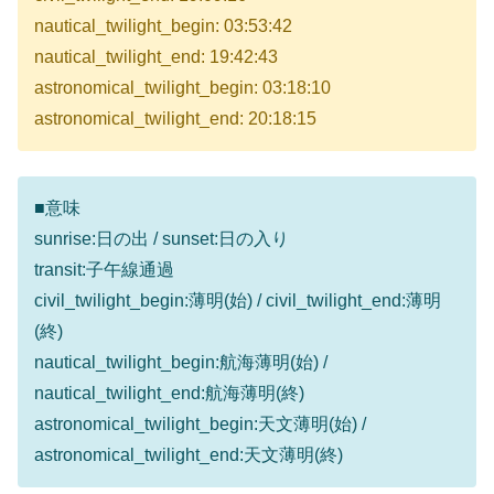
nautical_twilight_begin: 03:53:42
nautical_twilight_end: 19:42:43
astronomical_twilight_begin: 03:18:10
astronomical_twilight_end: 20:18:15
■意味
sunrise:日の出 / sunset:日の入り
transit:子午線通過
civil_twilight_begin:薄明(始) / civil_twilight_end:薄明
(終)
nautical_twilight_begin:航海薄明(始) /
nautical_twilight_end:航海薄明(終)
astronomical_twilight_begin:天文薄明(始) /
astronomical_twilight_end:天文薄明(終)