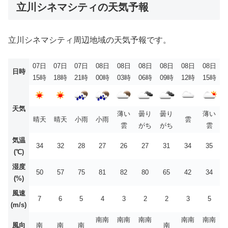
立川シネマシティの天気予報
立川シネマシティ周辺地域の天気予報です。
07日
07日
07日
08日
08日
08日
08日
08日
08日
日時
15時
18時
21時
00時
03時
06時
09時
12時
15時
天気
薄い
曇り
曇り
薄い
晴天
晴天
小雨
小雨
雲
雲
がち
がち
雲
気温
34
32
28
27
26
27
31
34
35
(℃)
湿度
50
57
75
81
82
80
65
42
34
(%)
風速
7
6
5
4
3
2
2
3
5
(m/s)
南南
南南
南南
南南
南南
風向
南
南
南
南