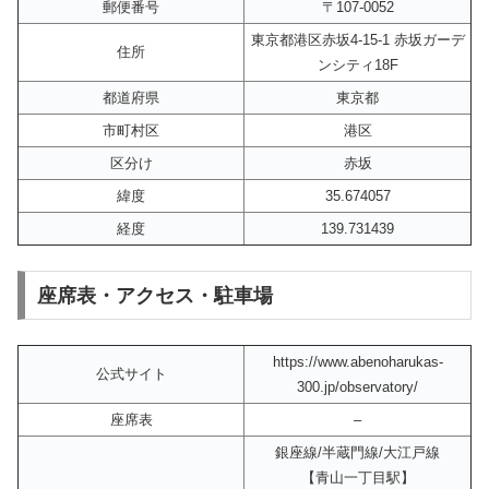
郵便番号
〒107-0052
東京都港区赤坂4-15-1 赤坂ガーデ
住所
ンシティ18F
都道府県
東京都
市町村区
港区
区分け
赤坂
緯度
35.674057
経度
139.731439
座席表・アクセス・駐車場
https://www.abenoharukas-
公式サイト
300.jp/observatory/
座席表
–
銀座線/半蔵門線/大江戸線
【青山一丁目駅】