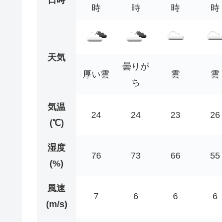
時
時
時
時
天気
曇りが
厚い雲
雲
雲
ち
気温
24
24
23
26
(℃)
湿度
76
73
66
55
(%)
風速
7
6
6
6
(m/s)