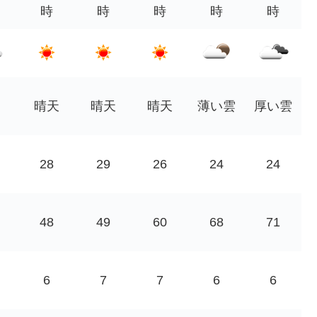
時
時
時
時
時
晴天
晴天
晴天
薄い雲
厚い雲
28
29
26
24
24
48
49
60
68
71
6
7
7
6
6