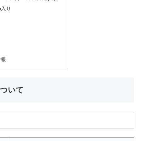
の入り
き
予報
について